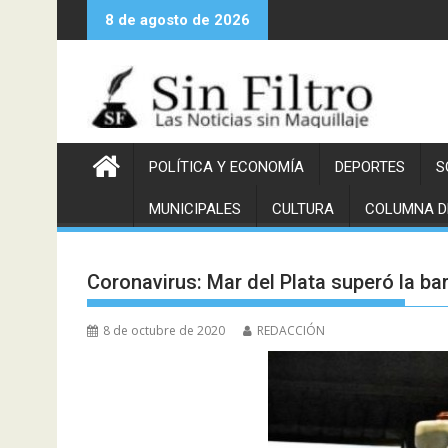
Saltar
8 de agosto de 2026
al
contenido
POLÍTICA Y ECONOMÍA
DEPORTES
S
MUNICIPALES
CULTURA
COLUMNA D
Coronavirus: Mar del Plata superó la ba
8 de octubre de 2020
REDACCIÓN