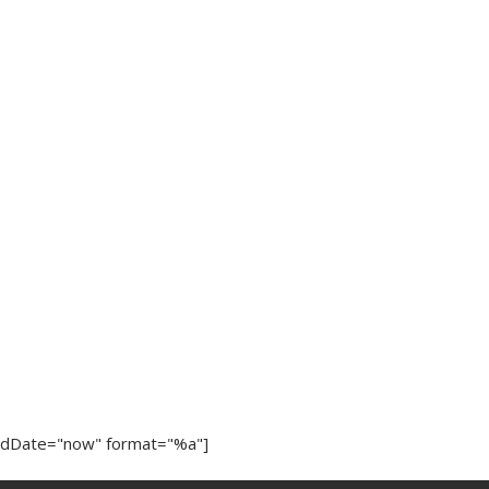
ndDate="now" format="%a"]