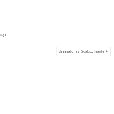
dMGP
s
Eliminatorias: Scalo….friante