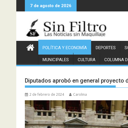
Saltar
7 de agosto de 2026
al
contenido
POLÍTICA Y ECONOMÍA
DEPORTES
S
MUNICIPALES
CULTURA
COLUMNA D
Diputados aprobó en general proyecto d
2 de febrero de 2024
Carolina