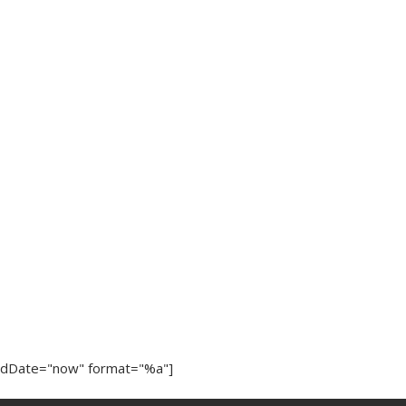
ndDate="now" format="%a"]