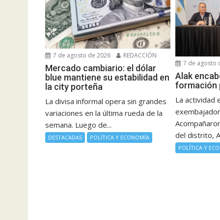
7 de agosto de 2026
REDACCIÓN
7 de agosto 
Mercado cambiario: el dólar
Alak encab
blue mantiene su estabilidad en
formación p
la city porteña
La actividad 
La divisa informal opera sin grandes
exembajador 
variaciones en la última rueda de la
Acompañaron 
semana. Luego de...
del distrito, A
DESTACADAS
POLÍTICA Y ECONOMÍA
POLÍTICA Y EC