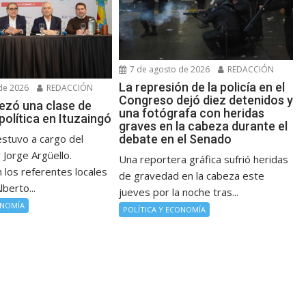
7 de agosto de 2026
REDACCIÓN
La represión de la policía en el
de 2026
REDACCIÓN
Congreso dejó diez detenidos y
ezó una clase de
una fotógrafa con heridas
olítica en Ituzaingó
graves en la cabeza durante el
estuvo a cargo del
debate en el Senado
Jorge Argüello.
Una reportera gráfica sufrió heridas
los referentes locales
de gravedad en la cabeza este
lberto...
jueves por la noche tras...
ONOMÍA
POLÍTICA Y ECONOMÍA