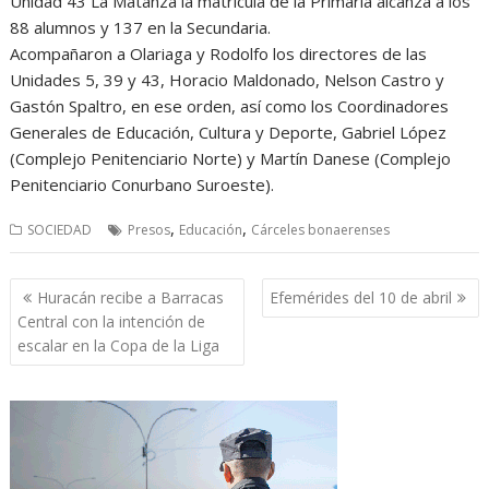
Unidad 43 La Matanza la matrícula de la Primaria alcanza a los
88 alumnos y 137 en la Secundaria.
Acompañaron a Olariaga y Rodolfo los directores de las
Unidades 5, 39 y 43, Horacio Maldonado, Nelson Castro y
Gastón Spaltro, en ese orden, así como los Coordinadores
Generales de Educación, Cultura y Deporte, Gabriel López
(Complejo Penitenciario Norte) y Martín Danese (Complejo
Penitenciario Conurbano Suroeste).
,
,
SOCIEDAD
Presos
Educación
Cárceles bonaerenses
Navegación
Huracán recibe a Barracas
Efemérides del 10 de abril
de
Central con la intención de
entradas
escalar en la Copa de la Liga