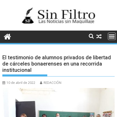
Saltar
al
contenido
El testimonio de alumnos privados de libertad
de cárceles bonaerenses en una recorrida
institucional
10 de abril de 2022
REDACCIÓN