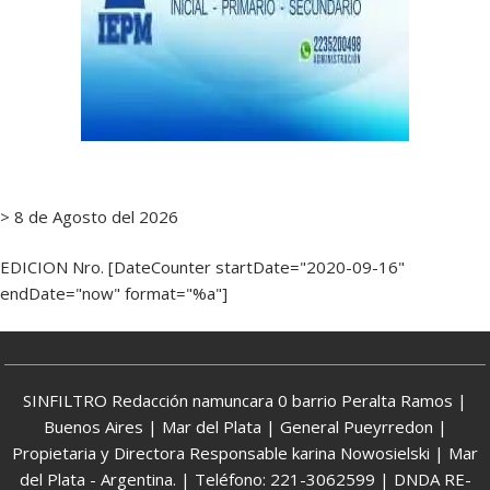
> 8 de Agosto del 2026
EDICION Nro. [DateCounter startDate="2020-09-16"
endDate="now" format="%a"]
SINFILTRO Redacción namuncara 0 barrio Peralta Ramos |
Buenos Aires | Mar del Plata | General Pueyrredon |
Propietaria y Directora Responsable karina Nowosielski | Mar
del Plata - Argentina. | Teléfono: 221-3062599 | DNDA RE-