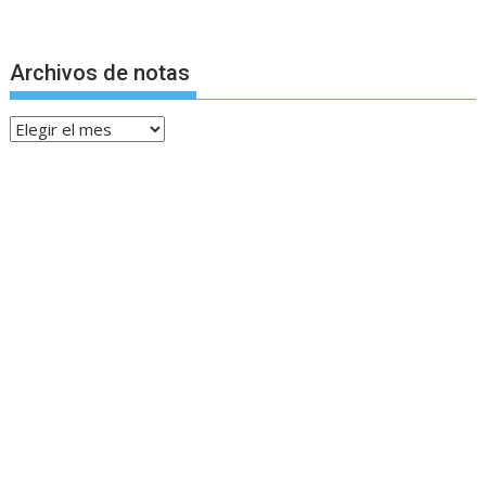
Archivos de notas
Archivos
de
notas