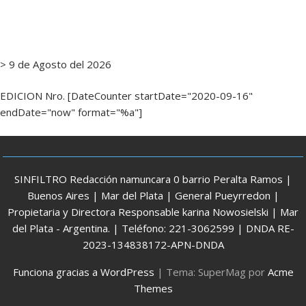
> 9 de Agosto del 2026
EDICION Nro. [DateCounter startDate="2020-09-16"
endDate="now" format="%a"]
SINFILTRO Redacción namuncara 0 barrio Peralta Ramos |
Buenos Aires | Mar del Plata | General Pueyrredon |
Propietaria y Directora Responsable karina Nowosielski | Mar
del Plata - Argentina. | Teléfono: 221-3062599 | DNDA RE-
2023-134838172-APN-DNDA
Funciona gracias a WordPress
|
Tema: SuperMag por
Acme
Themes