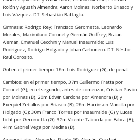
Rolón y Agustín Almendra; Aaron Molinas; Norberto Briasco y
Luis Vázquez. DT: Sebastián Battaglia.
Gimnasia: Rodrigo Rey; Francisco Gerometta, Leonardo
Morales, Maximiliano Coronel y Germán Guiffrey; Braian
Alemán, Emanuel Cecchini y Manuel Insaurralde; Luis
Rodríguez, Rodrigo Holgado y Johan Carbonero. DT: Néstor
Raúl Gorosito.
Gol en el primer tiempo: 16m Luis Rodríguez (G), de penal.
Cambios: en el primer tiempo, 37m Guillermo Fratta por
Coronel (G); en el segundo, antes de comenzar, Cristian Pavón
por Molinas (B), 20m Edwin Cardona por Almendra (B) y
Exequiel Zeballos por Briasco (B); 26m Harrinson Mancilla por
Holgado (G); 30m Franco Torres por Insaurralde (G) y Lucas
Licht por Gerometta (G); 32m Vicente Taborda por Fabra (B);
41m Gabriel Vega por Medina (B).
Amonestados: Almendra, Pavón (B); Alemán, Cecchini,