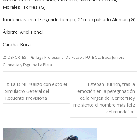
Morales, Torres (G).
Incidencias: en el segundo tiempo, 21m expulsado Alemán (G).
Árbitro: Ariel Penel.
Cancha: Boca.
,
,
,
DEPORTES
Liga Profesional De Futbol
FUTBOL
Boca Juniors
Gimnasia y Esgrima La Plata
Navegación
La DINE realizó con éxito el
Esteban Bullrich, tras la
de
Simulacro General del
emoción en la peregrinación
entradas
Recuento Provisional
de la Virgen del Cerro: “Hoy
me siento el hombre más feliz
del mundo”