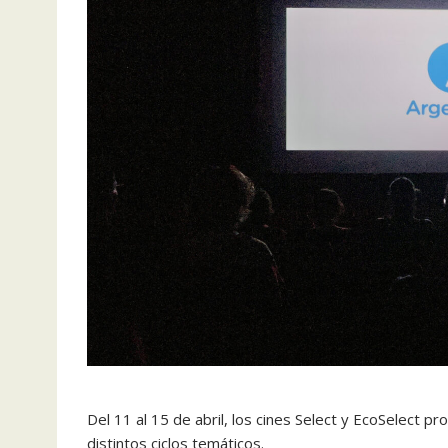
Del 11 al 15 de abril, los cines Select y EcoSelect p
distintos ciclos temáticos.