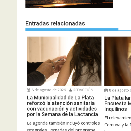
Entradas relacionadas
8 de agosto de 2026
REDACCIÓN
8 de agosto 
La Municipalidad de La Plata
La Plata la
reforzó la atención sanitaria
Encuesta M
con vacunación y actividades
Inquilinos
por la Semana de la Lactancia
El relevamien
La agenda también incluyó controles
Comuna y la 
integrales, jornadas del programa