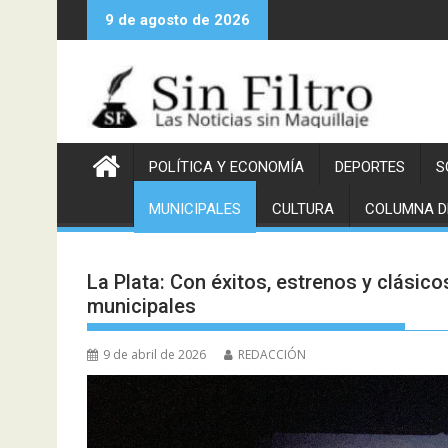
Saltar
9 de agosto de 2026
al
contenido
POLÍTICA Y ECONOMÍA
DEPORTES
S
MUNICIPALES
CULTURA
COLUMNA D
La Plata: Con éxitos, estrenos y clásico
municipales
9 de abril de 2026
REDACCIÓN