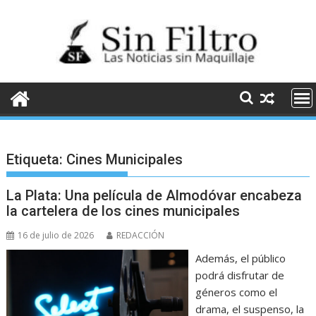
Saltar
al
contenido
Etiqueta:
Cines Municipales
La Plata: Una película de Almodóvar encabeza
la cartelera de los cines municipales
16 de julio de 2026
REDACCIÓN
Además, el público
podrá disfrutar de
géneros como el
drama, el suspenso, la