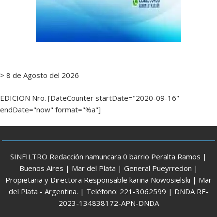
> 8 de Agosto del 2026
EDICION Nro. [DateCounter startDate="2020-09-16"
endDate="now" format="%a"]
SINFILTRO Redacción namuncara 0 barrio Peralta Ramos |
Buenos Aires | Mar del Plata | General Pueyrredon |
Propietaria y Directora Responsable karina Nowosielski | Mar
del Plata - Argentina. | Teléfono: 221-3062599 | DNDA RE-
2023-134838172-APN-DNDA