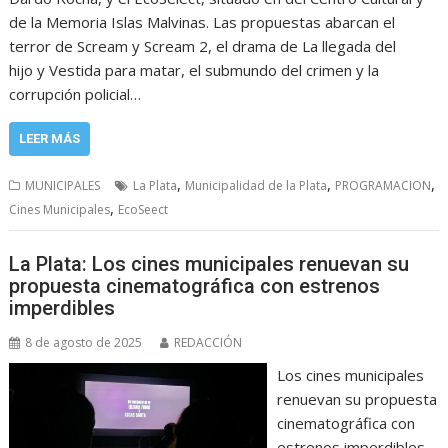
de la Memoria Islas Malvinas. Las propuestas abarcan el
terror de Scream y Scream 2, el drama de La llegada del
hijo y Vestida para matar, el submundo del crimen y la
corrupción policial…
LEER MÁS
,
,
,
MUNICIPALES
La Plata
Municipalidad de la Plata
PROGRAMACION
,
Cines Municipales
EcoSeect
La Plata: Los cines municipales renuevan su
propuesta cinematográfica con estrenos
imperdibles
8 de agosto de 2025
REDACCIÓN
Los cines municipales
renuevan su propuesta
cinematográfica con
estrenos imperdibles.