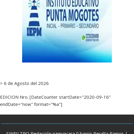
> 6 de Agosto del 2026
EDICION Nro. [DateCounter startDate="2020-09-16"
endDate="now" format="%a"]
SINFILTRO Redacción namuncara 0 barrio Peralta Ramos |