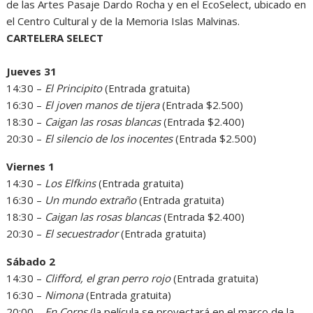
de las Artes Pasaje Dardo Rocha y en el EcoSelect, ubicado en
el Centro Cultural y de la Memoria Islas Malvinas.
CARTELERA SELECT
Jueves 31
14:30 –
El Principito
(Entrada gratuita)
16:30 –
El joven manos de tijera
(Entrada $2.500)
18:30 –
Caigan las rosas blancas
(Entrada $2.400)
20:30 –
El silencio de los inocentes
(Entrada $2.500)
Viernes 1
14:30 –
Los Elfkins
(Entrada gratuita)
16:30 –
Un mundo extraño
(Entrada gratuita)
18:30 –
Caigan las rosas blancas
(Entrada $2.400)
20:30 –
El secuestrador
(Entrada gratuita)
Sábado 2
14:30 –
Clifford, el gran perro rojo
(Entrada gratuita)
16:30 –
Nimona
(Entrada gratuita)
20:00 –
En Corps
(la película se proyectará en el marco de la