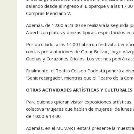
saliendo desde el ingreso al Bioparque y a las 17:0
Compras Meridiano V.
Además, de 12:00 a 23:00 se realizará la segunda jor
Alberti con platos y danzas típicas, espectáculos en 
Por otro lado, a las 14:00 habrá un festival a benefi
con las presentaciones de Omar Bolívar, Jorge Vázqu
Guenas y Corazones Criollos. Los vecinos podrán acer
Finalmente, el Teatro Coliseo Podestá pondrá a dispo
“Sonic recargado”, mientras que el Teatro de la Comed
OTRAS ACTIVIDADES ARTÍSTICAS Y CULTURALES
Para quienes quieran visitar exposiciones artística
colectiva “Mujeres que hablan de mujeres” de lunes 
de 10:00 a 14:00.
Además, en el MUMART estará presente la muestra “P