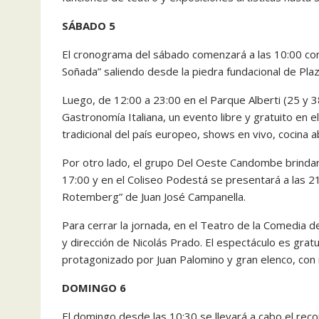
SÁBADO 5
El cronograma del sábado comenzará a las 10:00 con 
Soñada” saliendo desde la piedra fundacional de Pla
Luego, de 12:00 a 23:00 en el Parque Alberti (25 y 38
Gastronomía Italiana, un evento libre y gratuito en e
tradicional del país europeo, shows en vivo, cocina a
Por otro lado, el grupo Del Oeste Candombe brindar
17:00 y en el Coliseo Podestá se presentará a las 
Rotemberg” de Juan José Campanella.
Para cerrar la jornada, en el Teatro de la Comedia d
y dirección de Nicolás Prado. El espectáculo es gratu
protagonizado por Juan Palomino y gran elenco, con 
DOMINGO 6
El domingo desde las 10:30 se llevará a cabo el rec