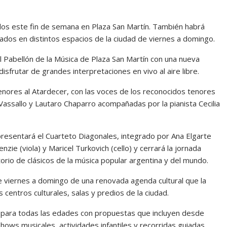
ulos este fin de semana en Plaza San Martín. También habrá
iados en distintos espacios de la ciudad de viernes a domingo.
el Pabellón de la Música de Plaza San Martín con una nueva
 disfrutar de grandes interpretaciones en vivo al aire libre.
Tenores al Atardecer, con las voces de los reconocidos tenores
Vassallo y Lautaro Chaparro acompañadas por la pianista Cecilia
presentará el Cuarteto Diagonales, integrado por Ana Elgarte
nzie (viola) y Maricel Turkovich (cello) y cerrará la jornada
orio de clásicos de la música popular argentina y del mundo.
de viernes a domingo de una renovada agenda cultural que la
 centros culturales, salas y predios de la ciudad.
s para todas las edades con propuestas que incluyen desde
hows musicales, actividades infantiles y recorridas guiadas.