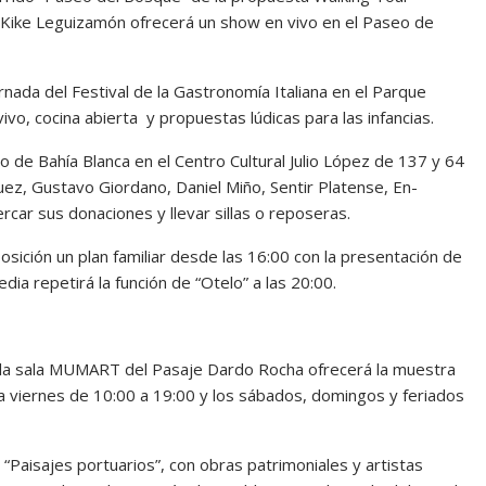
0 Kike Leguizamón ofrecerá un show en vivo en el Paseo de
nada del Festival de la Gastronomía Italiana en el Parque
vivo, cocina abierta y propuestas lúdicas para las infancias.
cio de Bahía Blanca en el Centro Cultural Julio López de 137 y 64
ez, Gustavo Giordano, Daniel Miño, Sentir Platense, En-
car sus donaciones y llevar sillas o reposeras.
sición un plan familiar desde las 16:00 con la presentación de
ia repetirá la función de “Otelo” a las 20:00.
s, la sala MUMART del Pasaje Dardo Rocha ofrecerá la muestra
a viernes de 10:00 a 19:00 y los sábados, domingos y feriados
aisajes portuarios”, con obras patrimoniales y artistas