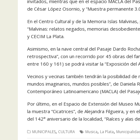
invitados, mientras que en el espacio MACLA del Pas
de César López Osornio, y “Muestra permanente 3.0”
En el Centro Cultural y de la Memoria Islas Malvinas,
“Malvinas: relatos negados, memorias desobedientes”
y CECIM La Plata.
Asimismo, en la nave central del Pasaje Dardo Rocha
retrospectiva”, con un recorrido por 45 obras del f
entre 160 y 161) se podrá visitar la “Exposición del 
Vecinos y vecinas también tendrán la posibilidad de r
mundos imaginarios, mundos posibles”, de Daniela Ro
Contemporáneo Latinoamericano (MACLA) del Pasaj
Por último, en el Espacio de Extensión del Museo Muni
la muestra “Cicatrices”, de Alejandra Filgueira, y en
del 142° aniversario de la localidad, “Raíces y alas 
,
,
,
MUNICIPALES
CULTURA
Musica
La Plata
Municipalidad