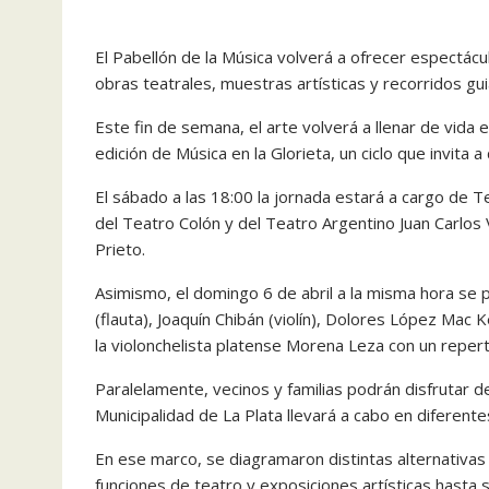
El Pabellón de la Música volverá a ofrecer espectác
obras teatrales, muestras artísticas y recorridos gu
Este fin de semana, el arte volverá a llenar de vida 
edición de Música en la Glorieta, un ciclo que invita a
El sábado a las 18:00 la jornada estará a cargo de 
del Teatro Colón y del Teatro Argentino Juan Carlos 
Prieto.
Asimismo, el domingo 6 de abril a la misma hora se 
(flauta), Joaquín Chibán (violín), Dolores López Mac Ke
la violonchelista platense Morena Leza con un repert
Paralelamente, vecinos y familias podrán disfrutar 
Municipalidad de La Plata llevará a cabo en diferentes
En ese marco, se diagramaron distintas alternativa
funciones de teatro y exposiciones artísticas hasta s