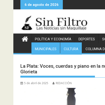
Saltar
6 de agosto de 2026
al
contenido
POLÍTICA Y ECONOMÍA
DEPORTES
S
MUNICIPALES
CULTURA
COLUMNA D
La Plata: Voces, cuerdas y piano en la
Glorieta
5 de abril de 2025
REDACCIÓN