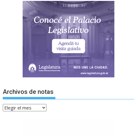
Archivos de notas
Archivos
de
notas