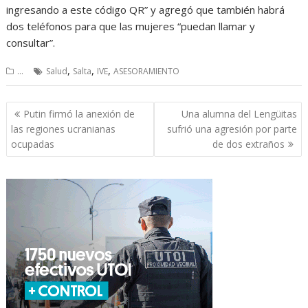
ingresando a este código QR” y agregó que también habrá
dos teléfonos para que las mujeres “puedan llamar y
consultar”.
,
,
,
...
Salud
Salta
IVE
ASESORAMIENTO
Navegación
Putin firmó la anexión de
Una alumna del Lengüitas
de
las regiones ucranianas
sufrió una agresión por parte
entradas
ocupadas
de dos extraños