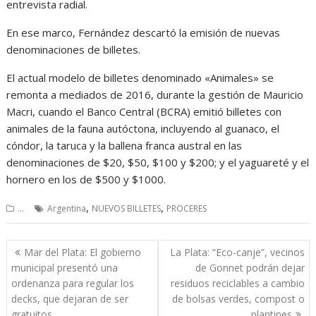
entrevista radial.
En ese marco, Fernández descartó la emisión de nuevas
denominaciones de billetes.
El actual modelo de billetes denominado «Animales» se
remonta a mediados de 2016, durante la gestión de Mauricio
Macri, cuando el Banco Central (BCRA) emitió billetes con
animales de la fauna autóctona, incluyendo al guanaco, el
cóndor, la taruca y la ballena franca austral en las
denominaciones de $20, $50, $100 y $200; y el yaguareté y el
hornero en los de $500 y $1000.
,
,
...
Argentina
NUEVOS BILLETES
PROCERES
Navegación
Mar del Plata: El gobierno
La Plata: “Eco-canje”, vecinos
de
municipal presentó una
de Gonnet podrán dejar
entradas
ordenanza para regular los
residuos reciclables a cambio
decks, que dejaran de ser
de bolsas verdes, compost o
gratuitos
plantines