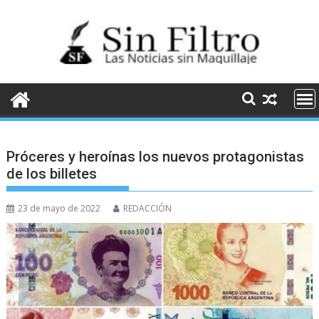
Saltar
al
contenido
Próceres y heroínas los nuevos protagonistas
de los billetes
23 de mayo de 2022
REDACCIÓN