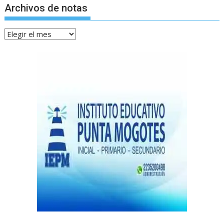
Archivos de notas
Archivos
de
notas