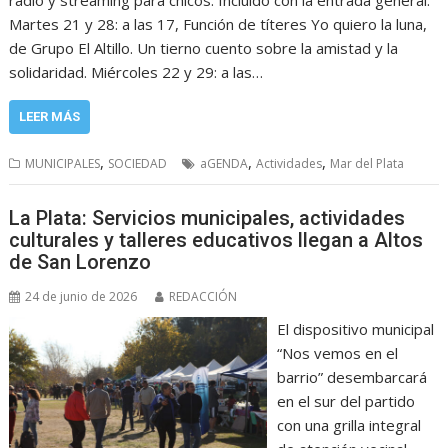
Martes 21 y 28: a las 17, Función de títeres Yo quiero la luna,
de Grupo El Altillo. Un tierno cuento sobre la amistad y la
solidaridad. Miércoles 22 y 29: a las…
LEER MÁS
,
,
,
MUNICIPALES
SOCIEDAD
aGENDA
Actividades
Mar del Plata
La Plata: Servicios municipales, actividades
culturales y talleres educativos llegan a Altos
de San Lorenzo
24 de junio de 2026
REDACCIÓN
El dispositivo municipal
“Nos vemos en el
barrio” desembarcará
en el sur del partido
con una grilla integral