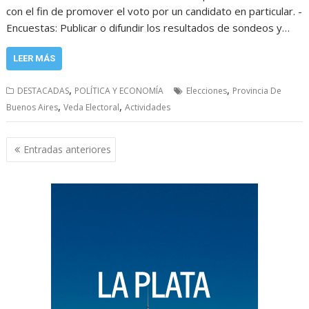
con el fin de promover el voto por un candidato en particular. -
Encuestas: Publicar o difundir los resultados de sondeos y…
LEER MÁS
,
,
DESTACADAS
POLÍTICA Y ECONOMÍA
Elecciones
Provincia De
,
,
Buenos Aires
Veda Electoral
Actividades
Navegación
Entradas anteriores
de
entradas