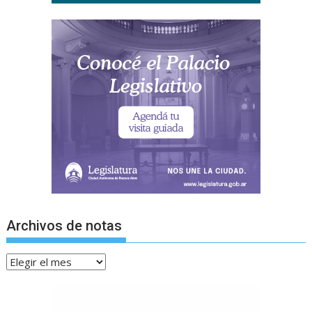
Archivos de notas
Archivos
de
notas