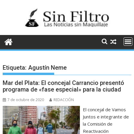
Saltar
al
contenido
Etiqueta:
Agustín Neme
Mar del Plata: El concejal Carrancio presentó
programa de «fase especial» para la ciudad
7 de octubre de 2020
REDACCIÓN
El concejal de Vamos
Juntos e integrante de
la Comisión de
Reactivación