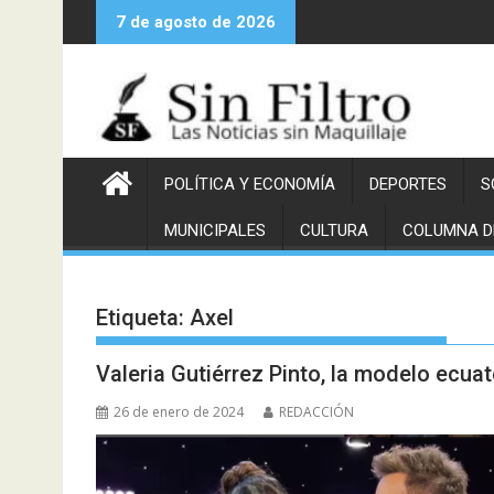
Saltar
7 de agosto de 2026
al
contenido
POLÍTICA Y ECONOMÍA
DEPORTES
S
MUNICIPALES
CULTURA
COLUMNA D
Etiqueta:
Axel
Valeria Gutiérrez Pinto, la modelo ecua
26 de enero de 2024
REDACCIÓN