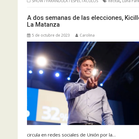
,
SHOW / FARANDULA / ESPECTACULOS
Recital
Luna Par
A dos semanas de las elecciones, Kici
La Matanza
5 de octubre de 2023
Carolina
circula en redes sociales de Unión por la…