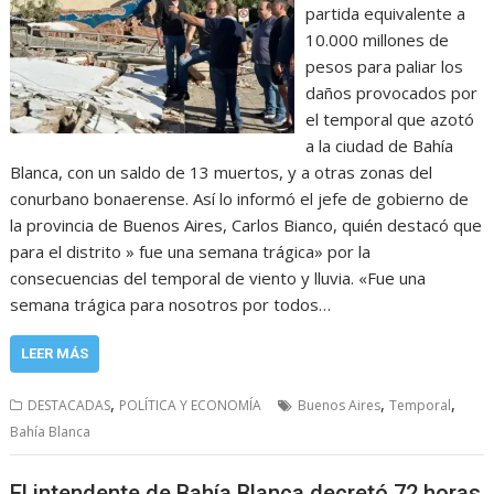
partida equivalente a
10.000 millones de
pesos para paliar los
daños provocados por
el temporal que azotó
a la ciudad de Bahía
Blanca, con un saldo de 13 muertos, y a otras zonas del
conurbano bonaerense. Así lo informó el jefe de gobierno de
la provincia de Buenos Aires, Carlos Bianco, quién destacó que
para el distrito » fue una semana trágica» por la
consecuencias del temporal de viento y lluvia. «Fue una
semana trágica para nosotros por todos…
LEER MÁS
,
,
,
DESTACADAS
POLÍTICA Y ECONOMÍA
Buenos Aires
Temporal
Bahía Blanca
El intendente de Bahía Blanca decretó 72 horas