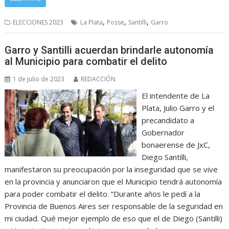
,
,
,
ELECCIONES 2023
La Plata
Posse
Santilli
Garro
Garro y Santilli acuerdan brindarle autonomía
al Municipio para combatir el delito
1 de julio de 2023
REDACCIÓN
El intendente de La
Plata, Julio Garro y el
precandidato a
Gobernador
bonaerense de JxC,
Diego Santilli,
manifestaron su preocupación por la inseguridad que se vive
en la provincia y anunciaron que el Municipio tendrá autonomía
para poder combatir el delito. “Durante años le pedí a la
Provincia de Buenos Aires ser responsable de la seguridad en
mi ciudad. Qué mejor ejemplo de eso que el de Diego (Santilli)