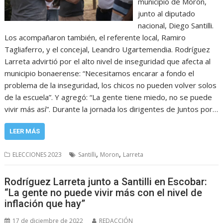
municipio de Morón,
junto al diputado
nacional, Diego Santilli.
Los acompañaron también, el referente local, Ramiro
Tagliaferro, y el concejal, Leandro Ugartemendia. Rodríguez
Larreta advirtió por el alto nivel de inseguridad que afecta al
municipio bonaerense: “Necesitamos encarar a fondo el
problema de la inseguridad, los chicos no pueden volver solos
de la escuela”. Y agregó: “La gente tiene miedo, no se puede
vivir más así”. Durante la jornada los dirigentes de Juntos por…
LEER MÁS
,
,
ELECCIONES 2023
Santilli
Moron
Larreta
Rodríguez Larreta junto a Santilli en Escobar:
“La gente no puede vivir más con el nivel de
inflación que hay”
17 de diciembre de 2022
REDACCIÓN