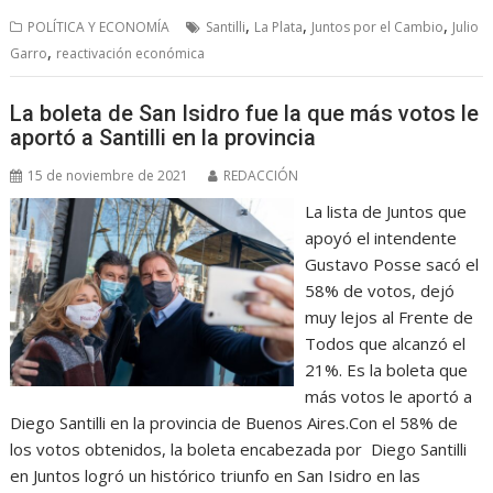
,
,
,
POLÍTICA Y ECONOMÍA
Santilli
La Plata
Juntos por el Cambio
Julio
,
Garro
reactivación económica
La boleta de San Isidro fue la que más votos le
aportó a Santilli en la provincia
15 de noviembre de 2021
REDACCIÓN
La lista de Juntos que
apoyó el intendente
Gustavo Posse sacó el
58% de votos, dejó
muy lejos al Frente de
Todos que alcanzó el
21%. Es la boleta que
más votos le aportó a
Diego Santilli en la provincia de Buenos Aires.Con el 58% de
los votos obtenidos, la boleta encabezada por Diego Santilli
en Juntos logró un histórico triunfo en San Isidro en las