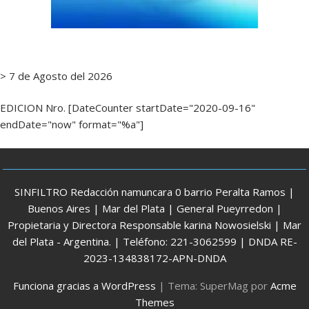
> 7 de Agosto del 2026
EDICION Nro. [DateCounter startDate="2020-09-16"
endDate="now" format="%a"]
SINFILTRO Redacción namuncara 0 barrio Peralta Ramos |
Buenos Aires | Mar del Plata | General Pueyrredon |
Propietaria y Directora Responsable karina Nowosielski | Mar
del Plata - Argentina. | Teléfono: 221-3062599 | DNDA RE-
2023-134838172-APN-DNDA
Funciona gracias a WordPress
|
Tema: SuperMag por
Acme
Themes