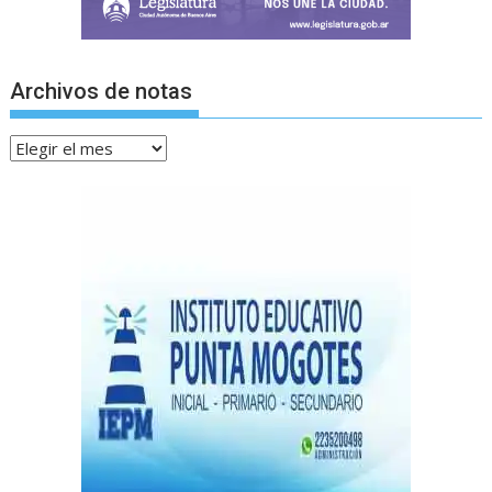
Archivos de notas
Archivos
de
notas