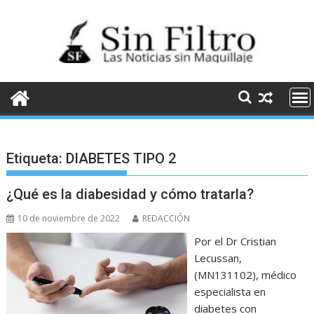
Saltar
al
contenido
Etiqueta:
DIABETES TIPO 2
¿Qué es la diabesidad y cómo tratarla?
10 de noviembre de 2022
REDACCIÓN
Por el Dr Cristian
Lecussan,
(MN131102), médico
especialista en
diabetes con