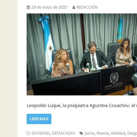
29 de mayo de 2025
REDACCIÓN
Leopoldo Luque, la psiquiatra Agustina Cosachov, el
LEER MÁS
,
,
,
,
SOCIEDAD
DESTACADAS
Juicio
Muerte
Nulidad
Dieg