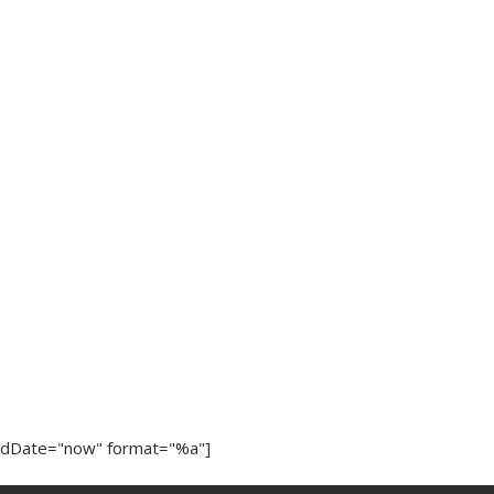
ndDate="now" format="%a"]