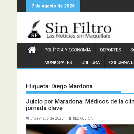
Saltar
7 de agosto de 2026
al
contenido
POLÍTICA Y ECONOMÍA
DEPORTES
S
MUNICIPALES
CULTURA
COLUMNA D
Etiqueta:
Diego Mardona
Juicio por Maradona: Médicos de la clí
jornada clave
7 de mayo de 2026
REDACCIÓN