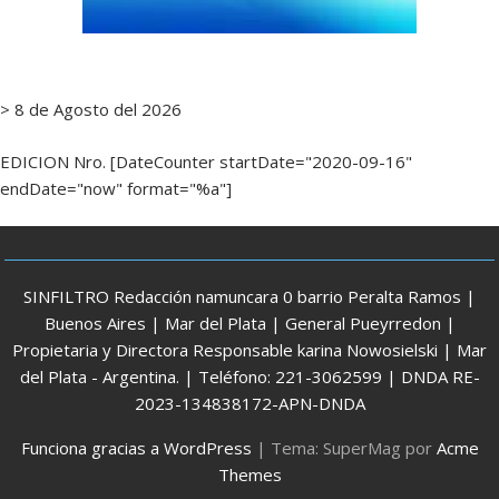
> 8 de Agosto del 2026
EDICION Nro. [DateCounter startDate="2020-09-16"
endDate="now" format="%a"]
SINFILTRO Redacción namuncara 0 barrio Peralta Ramos |
Buenos Aires | Mar del Plata | General Pueyrredon |
Propietaria y Directora Responsable karina Nowosielski | Mar
del Plata - Argentina. | Teléfono: 221-3062599 | DNDA RE-
2023-134838172-APN-DNDA
Funciona gracias a WordPress
|
Tema: SuperMag por
Acme
Themes