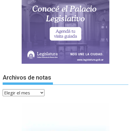
Archivos de notas
Archivos
de
notas