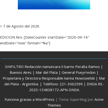
> 7 de Agosto del 2026
EDICION Nro. [DateCounter startDate="2020-09-16"
endDate="now" format="%a"]
SINFILTRO Redacción namuncara 0 barrio Peralta Ramos |
Buenos Aires | Mar del Plata | General Pueyrredon |
Propietaria y Directora Responsable karina Nowosielski | Mar
del Plata - Argentina. | Teléfono: 221-3062599 | DNDA RE-
2023-134838172-APN-DNDA
Funciona gracias a WordPress
|
Tema: SuperMag por
Acme
Themes