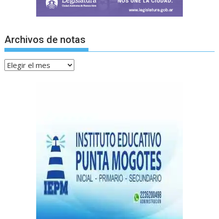
Archivos de notas
Archivos
de
notas