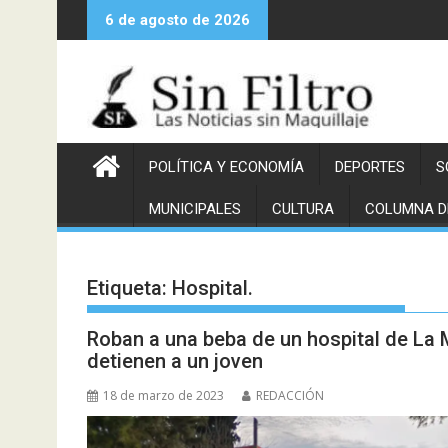
Saltar
6 de agosto de 2026
al
contenido
POLÍTICA Y ECONOMÍA
DEPORTES
S
MUNICIPALES
CULTURA
COLUMNA D
Etiqueta:
Hospital.
Roban a una beba de un hospital de La 
detienen a un joven
18 de marzo de 2023
REDACCIÓN