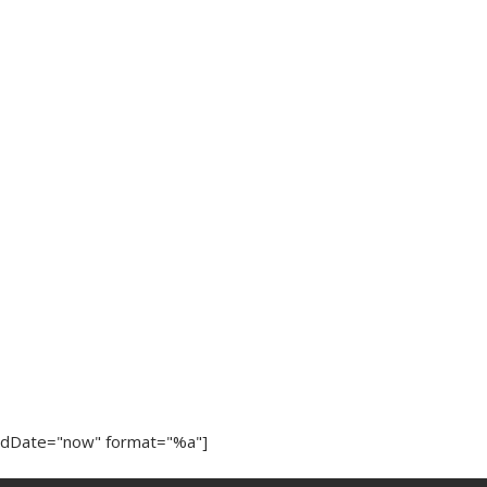
ndDate="now" format="%a"]