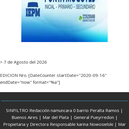
> 7 de Agosto del 2026
EDICION Nro. [DateCounter startDate="2020-09-16"
endDate="now" format="%a"]
SINFILTRO Redacción namuncara 0 barrio Peralta Ramos |
Buenos Aires | Mar del Plata | General Pueyrredon |
Propietaria y Directora Responsable karina Nowosielski | Mar