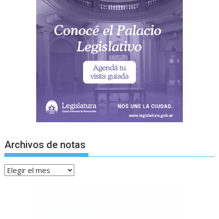
Archivos de notas
Archivos
de
notas