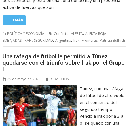
dos atentados y está en una zona donde hay una presencia
activa de fuerzas que son…
LEER MÁS
,
,
,
POLÍTICA Y ECONOMÍA
Conflicto
ALERTA
ALERTA ROJA
,
,
,
,
,
,
EMBAJADAS
IRAN
SEGURIDAD
Argentina
Irak
Fronteras
Patricia Bullrich
Una ráfaga de fútbol le permitió a Túnez
quedarse con el triunfo sobre Irak por el Grupo
E
25 de mayo de 2023
REDACCIÓN
Túnez, con una ráfaga
de fútbol de alto vuelo
en el comienzo del
segundo tiempo,
venció a Irak por a 3 a
0, se quedó con una