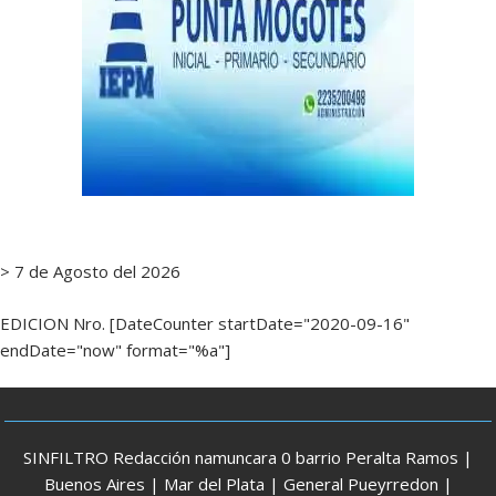
> 7 de Agosto del 2026
EDICION Nro. [DateCounter startDate="2020-09-16"
endDate="now" format="%a"]
SINFILTRO Redacción namuncara 0 barrio Peralta Ramos |
Buenos Aires | Mar del Plata | General Pueyrredon |