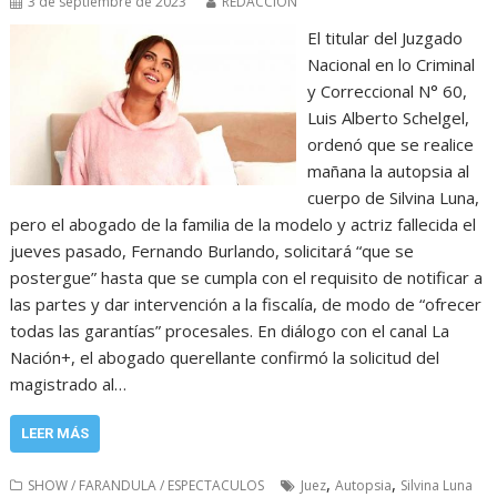
3 de septiembre de 2023
REDACCIÓN
El titular del Juzgado
Nacional en lo Criminal
y Correccional N° 60,
Luis Alberto Schelgel,
ordenó que se realice
mañana la autopsia al
cuerpo de Silvina Luna,
pero el abogado de la familia de la modelo y actriz fallecida el
jueves pasado, Fernando Burlando, solicitará “que se
postergue” hasta que se cumpla con el requisito de notificar a
las partes y dar intervención a la fiscalía, de modo de “ofrecer
todas las garantías” procesales. En diálogo con el canal La
Nación+, el abogado querellante confirmó la solicitud del
magistrado al…
LEER MÁS
,
,
SHOW / FARANDULA / ESPECTACULOS
Juez
Autopsia
Silvina Luna