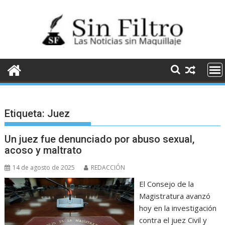
Saltar
al
contenido
Etiqueta:
Juez
Un juez fue denunciado por abuso sexual,
acoso y maltrato
14 de agosto de 2025
REDACCIÓN
El Consejo de la
Magistratura avanzó
hoy en la investigación
contra el juez Civil y