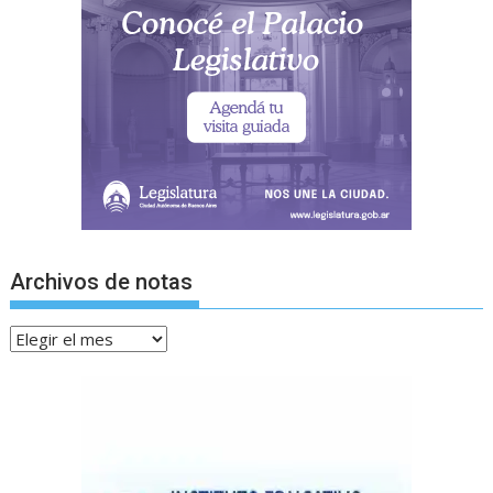
Archivos de notas
Archivos
de
notas