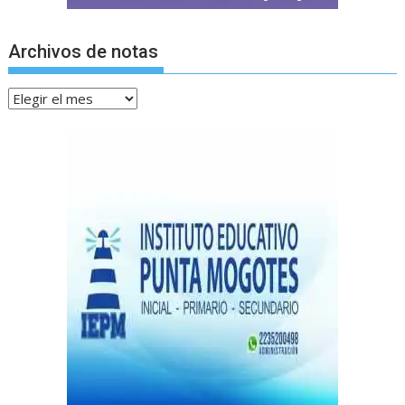
Archivos de notas
Archivos
de
notas