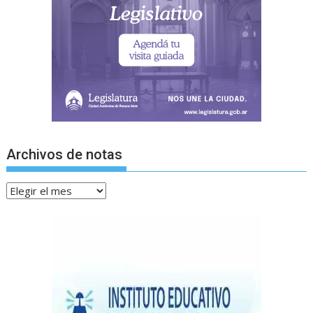
Archivos de notas
Archivos
de
notas