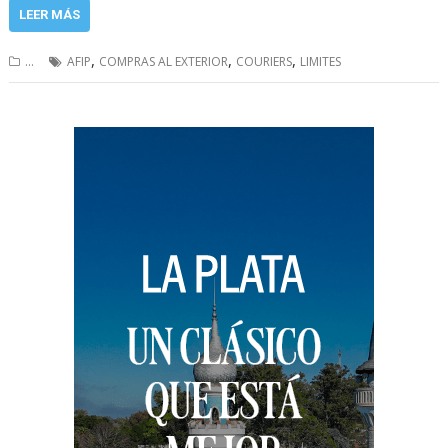
LEER MÁS
,
,
,
...
AFIP
COMPRAS AL EXTERIOR
COURIERS
LIMITES