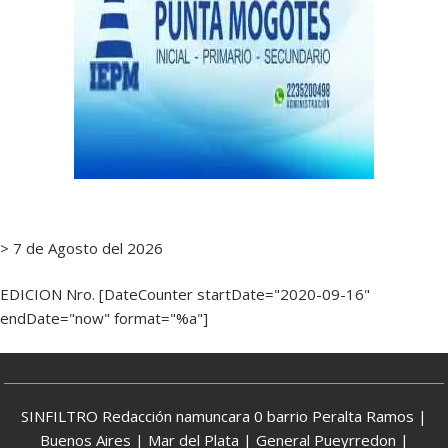
> 7 de Agosto del 2026
EDICION Nro. [DateCounter startDate="2020-09-16"
endDate="now" format="%a"]
SINFILTRO Redacción namuncara 0 barrio Peralta Ramos |
Buenos Aires | Mar del Plata | General Pueyrredon |