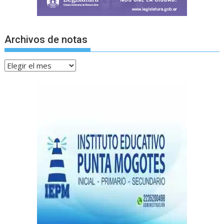
Archivos de notas
Archivos
de
notas