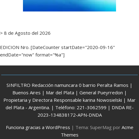
> 8 de Agosto del 2026
EDICION Nro. [DateCounter startDate="2020-09-16"
endDate="now" format="%a"]
SINFILTRO Redacción namuncara 0 barrio Peralta Ramos |
Buenos Aires | Mar del Plata | General Pueyrredon |
Propietaria y Directora Responsable karina Nowosielski | Mar
del Plata - Argentina. | Teléfono: 221-3062599 | DNDA RE-
2023-134838172-APN-DNDA
Funciona gracias a WordPress
|
Tema: SuperMag por
Acme
Themes