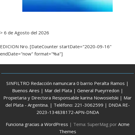
> 6 de Agosto del 2026
EDICION Nro. [DateCounter startDate="2020-09-16"
endDate="now" format="%a"]
SINFILTRO Redacción namuncara 0 barrio Peralta Ramos |
Buenos Aires | Mar del Plata | General Pueyrredon |
Propietaria y Directora Responsable karina Nowosielski | Mar
del Plata - Argentina. | Teléfono: 221-3062599 | DNDA RE-
2023-134838172-APN-DNDA
Funciona gracias a WordPress
|
Tema: SuperMag por
Acme
Themes