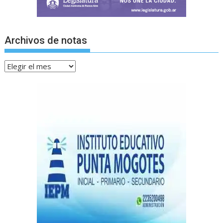
Archivos de notas
Archivos
de
notas