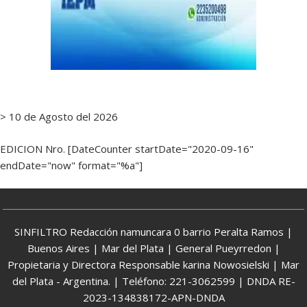
> 10 de Agosto del 2026
EDICION Nro. [DateCounter startDate="2020-09-16"
endDate="now" format="%a"]
SINFILTRO Redacción namuncara 0 barrio Peralta Ramos |
Buenos Aires | Mar del Plata | General Pueyrredon |
Propietaria y Directora Responsable karina Nowosielski | Mar
del Plata - Argentina. | Teléfono: 221-3062599 | DNDA RE-
2023-134838172-APN-DNDA