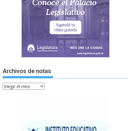
Archivos de notas
Archivos
de
notas