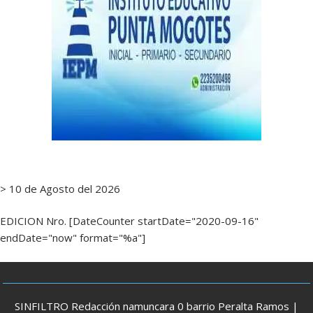
> 10 de Agosto del 2026
EDICION Nro. [DateCounter startDate="2020-09-16"
endDate="now" format="%a"]
SINFILTRO Redacción namuncara 0 barrio Peralta Ramos |