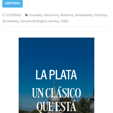
LEER MÁS
,
,
,
,
,
SOCIEDAD
Escuelas
Educación
Alumnos
Desempeño
Primaria
,
,
Secundaria
Horacio Rodriguez Larreta
CABA