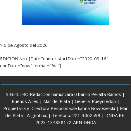
> 6 de Agosto del 2026
EDICION Nro. [DateCounter startDate="2020-09-16"
endDate="now" format="%a"]
SINFILTRO Redacción namuncara 0 barrio Peralta Ramos |
Buenos Aires | Mar del Plata | General Pueyrredon |
Propietaria y Directora Responsable karina Nowosielski | Mar
del Plata - Argentina. | Teléfono: 221-3062599 | DNDA RE-
2023-134838172-APN-DNDA