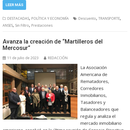
LEER MÁS
,
,
,
DESTACADAS
POLÍTICA Y ECONOMÍA
Descuento
TRANSPORTE
,
,
ANSES
Sin Filtro
Prestaciones
Avanza la creación de “Martilleros del
Mercosur”
11 de julio de 2023
REDACCIÓN
La Asociación
Americana de
Rematadores,
Corredores
Inmobiliarios,
Tasadores y
Balanceadores que
regula y analiza el
mercado inmobiliario
americano, resolvió en la última reunión de Consejo Directivo