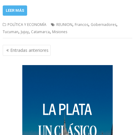
LEER MÁS
,
,
,
POLÍTICA Y ECONOMÍA
REUNION
Francos
Gobernadores
,
,
,
Tucuman
Jujuy
Catamarca
Misiones
Navegación
Entradas anteriores
de
entradas