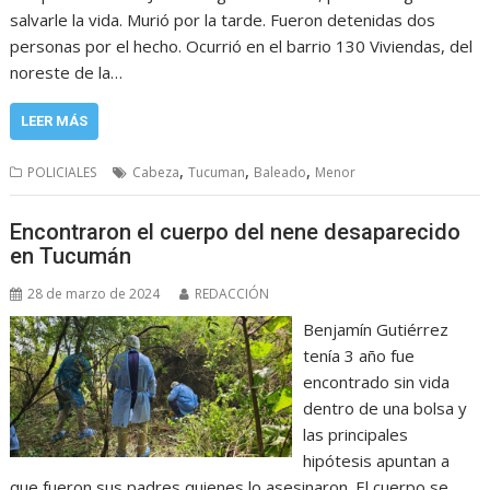
salvarle la vida. Murió por la tarde. Fueron detenidas dos
personas por el hecho. Ocurrió en el barrio 130 Viviendas, del
noreste de la…
LEER MÁS
,
,
,
POLICIALES
Cabeza
Tucuman
Baleado
Menor
Encontraron el cuerpo del nene desaparecido
en Tucumán
28 de marzo de 2024
REDACCIÓN
Benjamín Gutiérrez
tenía 3 año fue
encontrado sin vida
dentro de una bolsa y
las principales
hipótesis apuntan a
que fueron sus padres quienes lo asesinaron. El cuerpo se