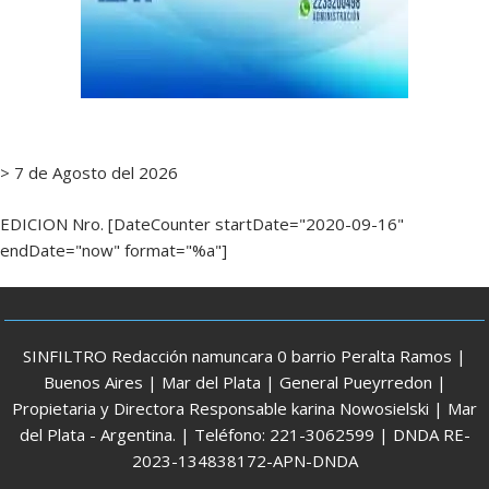
> 7 de Agosto del 2026
EDICION Nro. [DateCounter startDate="2020-09-16"
endDate="now" format="%a"]
SINFILTRO Redacción namuncara 0 barrio Peralta Ramos |
Buenos Aires | Mar del Plata | General Pueyrredon |
Propietaria y Directora Responsable karina Nowosielski | Mar
del Plata - Argentina. | Teléfono: 221-3062599 | DNDA RE-
2023-134838172-APN-DNDA