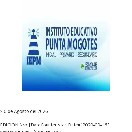
notas
> 6 de Agosto del 2026
EDICION Nro. [DateCounter startDate="2020-09-16"
endDate="now" format="%a"]