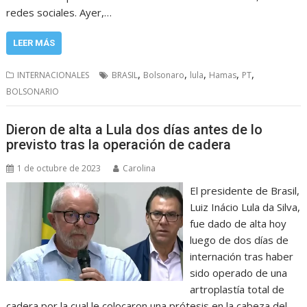
redes sociales. Ayer,…
LEER MÁS
,
,
,
,
,
INTERNACIONALES
BRASIL
Bolsonaro
lula
Hamas
PT
BOLSONARIO
Dieron de alta a Lula dos días antes de lo
previsto tras la operación de cadera
1 de octubre de 2023
Carolina
El presidente de Brasil,
Luiz Inácio Lula da Silva,
fue dado de alta hoy
luego de dos días de
internación tras haber
sido operado de una
artroplastía total de
cadera por la cual le colocaron una prótesis en la cabeza del