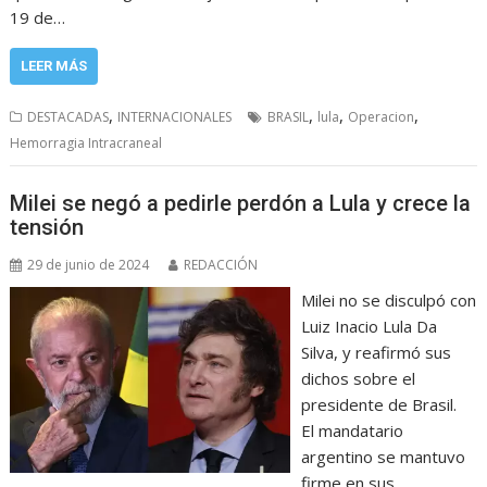
19 de…
LEER MÁS
,
,
,
,
DESTACADAS
INTERNACIONALES
BRASIL
lula
Operacion
Hemorragia Intracraneal
Milei se negó a pedirle perdón a Lula y crece la
tensión
29 de junio de 2024
REDACCIÓN
Milei no se disculpó con
Luiz Inacio Lula Da
Silva, y reafirmó sus
dichos sobre el
presidente de Brasil.
El mandatario
argentino se mantuvo
firme en sus