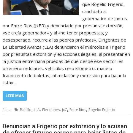
que Rogelio Frigerio,
candidato a
gobernador de Juntos
por Entre Ríos (JxER) y denunciado por presunta extorsión,
«se creía gobernador» y al «no tener propuestas, y
desesperado, recurre a las peores prácticas». Dirigentes de
La Libertad Avanza (LLA) denunciaron el miércoles a Frigerio
por presuntas extorsión y exacciones ilegales, al presentar en
la Justicia entrerriana pruebas de que desde ese sector les
ofrecieron «dólares, vehículos cero kilómetro, manejo
fraudulento de boletas, intimidación y extorsión para bajar la
lista»…
LEER MÁS
,
,
,
,
,
...
Bahillo
LLA
Elecciones
JxC
Entre Rios
Rogelio Frigerio
Denuncian a Frigerio por extorsión y lo acusan
de ofrecer futuros cargos para bajar listas de