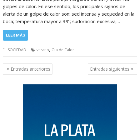
golpes de calor. En ese sentido, los principales signos de
alerta de un golpe de calor son: sed intensa y sequedad en la
boca; temperatura mayor a 39º; sudoración excesiva;…
LEER MÁS
,
SOCIEDAD
verano
Ola de Calor
Navegación
Entradas anteriores
Entradas siguientes
de
entradas